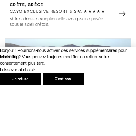
CRÈTE, GRÈCE
t
CAYO EXCLUSIVE RESORT & SPA ★★★★★
e
Votre adresse exceptionnelle avec piscine privée
m
sous le soleil crétois.
1
o
f
3
Bonjour ! Pourrions-nous activer des services supplémentaires pour
Marketing
? Vous pouvez toujours modifier ou retirer votre
6
consentement plus tard.
Laissez-moi choisir
Je refuse
C'est bon.
Vols en option
Plus que
2 jours
I
CORSE, FRANCE
t
HÔTEL MARINCA & SPA ★★★★★
e
Paradis de luxe dans la nature corse face à la mer.
m