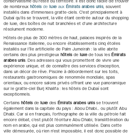
conservatisme du reste du territoire. Il est donc facile de trouver
de nombreux
hôtels
de
luxe
aux
Émirats arabes unis
, souvent
installés dans d’immenses gratte-ciels. C’est principalement à
Dubaï qu’ils se trouvent, la ville étant centrée autour du shopping
de luxe, des boîtes de nuit branchées et d’une architecture
résolument moderne.
Hôtels de plus de 300 mètres de haut, palaces inspirés de la
Renaissance italienne, ou encore établissements cinq étoiles
installés sur l’île artificielle de Palm Jumeirah : la ville abrite
certains des plus prestigieux
hôtels
de
luxe
de tous les
Émirats
arabes unis
. Des adresses qui vous promettent de vivre une
expérience unique, et de connaître des services d’exception,
dans un décor de rêve. Piscine à débordement sur les toits,
restaurants gastronomiques de renommée mondiale, spas
orientaux, ou encore salons privés offrant une vue panoramique
sur le gratte-ciel Burj Khalifa : les hôtels de Dubaï sont
exceptionnels.
Certains
hôtels
de
luxe
des
Émirats arabes unis
se trouvent
également dans la capitale du pays : Abou Dhabi… ou plutôt Abu
Dhabi. Car si en français, l’orthographe de la ville du pétrole fait
encore débat, c’est plutôt l’écriture Abu Dhabi, translittération du
nom en arabe, qui est plus communément utilisée. Dans cette
ville démesurée, où rien n’est impossible, il est donc possible de