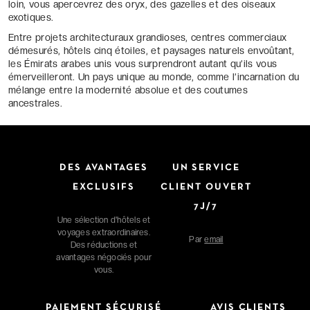
loin, vous apercevrez des oryx, des gazelles et des oiseaux
exotiques.
Entre projets architecturaux grandioses, centres commerciaux
démesurés, hôtels cinq étoiles, et paysages naturels envoûtant,
les Émirats arabes unis vous surprendront autant qu’ils vous
émerveilleront. Un pays unique au monde, comme l’incarnation du
mélange entre la modernité absolue et des coutumes
ancestrales.
DES AVANTAGES
UN SERVICE
EXCLUSIFS
CLIENT OUVERT
7J/7
Une sélection d'hôtels et
voyages extraordinaires.
Par
email
Des réductions et
avantages négociés pour
vous.
PAIEMENT SÉCURISÉ
AVIS CLIENTS