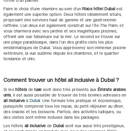
forme d’un palmier.
Faire le choix d’une chambre au sein d’un
Rixos hôtel Dubaï
est
également une superbe option. Deux hôtels idéalement situés,
proposant des services haut de gamme et une gastronomie
raffinée. L’un deux est également construit sur l’île The Palm, et
vous charmera avec ses jardins et ses magnifiques piscines,
offrant une vue fabuleuse sur la mer. Le second se trouve sur
une plage paradisiaque, dans l’un des gratte-ciels les plus
emblématiques de Dubaï. Vous apprécierez son immense piscine
extérieure, la vue sublime depuis les chambres, et le quartier
tendance et chic.
Comment trouver un hôtel all inclusive à Dubaï ?
Si les
hôtels
de
luxe
sont donc très présents aux
Émirats arabes
unis
, il est aussi possible de trouver de très bonnes adresses en
all inclusive
à
Dubaï
. Une formule très pratique et économique,
puisqu’elle comprend tous les repas, du petit-déjeuner au dîner,
des snacks et les boissons. Parfois, des activités ludiques, ou
des visites sont même incluses dans les packages.
Les hôtels
all inclusive
de
Dubaï
sont eux aussi très prestigieux,