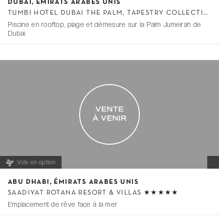
DUBAÏ, ÉMIRATS ARABES UNIS
t
TUMBI HOTEL DUBAI THE PALM, TAPESTRY COLLECTION BY HILTON ★★★★
e
Piscine en rooftop, plage et démesure sur la Palm Jumeirah de
m
Dubaï.
1
o
f
0
Vols en option
I
ABU DHABI, ÉMIRATS ARABES UNIS
t
SAADIYAT ROTANA RESORT & VILLAS ★★★★★
e
Emplacement de rêve face à la mer.
m