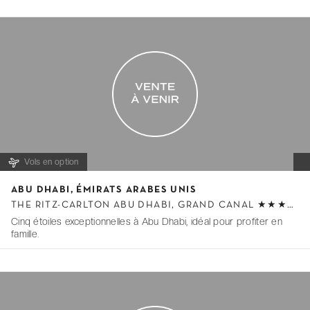
1
o
f
0
Vols en option
I
ABU DHABI, ÉMIRATS ARABES UNIS
t
THE RITZ-CARLTON ABU DHABI, GRAND CANAL ★★★★★
e
Cinq étoiles exceptionnelles à Abu Dhabi, idéal pour profiter en
m
famille.
1
o
f
0