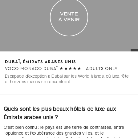
I
t
DUBAÏ, ÉMIRATS ARABES UNIS
e
VOCO MONACO DUBAÏ ★★★★★ - ADULTS ONLY
Escapade d’exception à Dubaï sur les World Islands, où luxe, fête
m
et horizons marins se rencontrent.
1
o
f
0
Quels sont les plus beaux hôtels de luxe aux
Émirats arabes unis ?
C’est bien connu : le pays est une terre de contrastes, entre
l’opulence et l’exubérance des grandes villes, et le