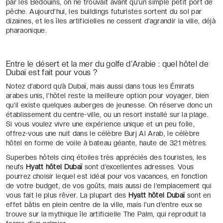
par les Bédouins, on ne trouvait avant qu’un simple petit port de
pêche. Aujourd’hui, les buildings futuristes sortent du sol par
dizaines, et les îles artificielles ne cessent d’agrandir la ville, déjà
pharaonique.
Entre le désert et la mer du golfe d’Arabie : quel hôtel de
Dubaï est fait pour vous ?
Notez d’abord qu’à Dubaï, mais aussi dans tous les Émirats
arabes unis, l’hôtel reste la meilleure option pour voyager, bien
qu’il existe quelques auberges de jeunesse. On réserve donc un
établissement du centre-ville, ou un resort installé sur la plage.
Si vous voulez vivre une expérience unique et un peu folle,
offrez-vous une nuit dans le célèbre Burj Al Arab, le célèbre
hôtel en forme de voile à bateau géante, haute de 321 mètres.
Superbes hôtels cinq étoiles très appréciés des touristes, les
neufs
Hyatt hôtel Dubaï
sont d’excellentes adresses. Vous
pourrez choisir lequel est idéal pour vos vacances, en fonction
de votre budget, de vos goûts, mais aussi de l’emplacement qui
vous fait le plus rêver. La plupart des
Hyatt hôtel Dubaï
sont en
effet bâtis en plein centre de la ville, mais l’un d’entre eux se
trouve sur la mythique île artificielle The Palm, qui reproduit la