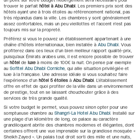
trouver le parfait
hôtel à Abu Dhabi
. Les premiers prix sont des
hôtels ayant une à trois étoiles au référencement national, pas
très répandus dans la ville. Les chambres y sont généralement
assez confortables, mais un peu vieillottes et l’accent n’est pas
toujours mis sur la propreté.
Préférez si vous le pouvez un établissement appartenant à une
chaîne d’hôtels internationaux, bien installée à
Abu Dhabi
. Vous
profiterez dans ces lieux d’un bien meilleur rapport qualité-prix,
puisqu’aux Émirats arabes unis, il est encore possible de trouver
un
hôtel
de
luxe
à moins de 100€ la nuit. On pense par exemple
au
Sofitel Abu Dhabi Corniche
, qui allie situation privilégiée et
luxe à la française. Une adresse idéale si vous souhaitez faire
l’expérience d’un
hôtel 5 étoiles
à
Abu Dhabi
. L’établissement
offre en effet de quoi profiter de la ville dans un environnement
de prestige, tout en se laissant chouchouter grâce à des
services de très grande qualité.
Si votre budget le permet, vous pouvez sinon opter pour une
somptueuse chambre au
Shangri-La Hotel Abu Dhabi
. Installé sur
une plage d’un kilomètre de long, ce palace au caractère
grandiloquent abrite des chambres modernes et élégantes, dont
certaines offrent une vue imprenable sur la grandiose mosquée «
Sheikh Zayed ». Un palais tout droit sorti des mille et une nuits,