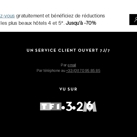
ez-vous
gratuitement et bénéficiez de réductions
 les plus beaux hôtels 4 et 5*.
Jusqu'à -70%
UN SERVICE CLIENT OUVERT 7J/7
Par
email
Par téléphone au
+33 (0)1 70 95 85 85
VU SUR