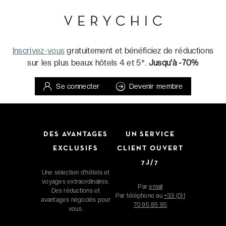
Inscrivez-vous
gratuitement et bénéficiez de réductions
sur les plus beaux hôtels 4 et 5*.
Jusqu'à -70%
Se connecter
Devenir membre
DES AVANTAGES
UN SERVICE
EXCLUSIFS
CLIENT OUVERT
7J/7
Une sélection d'hôtels et
voyages extraordinaires.
Par
email
Des réductions et
Par téléphone au
+33 (0)1
avantages négociés pour
70 95 85 85
vous.