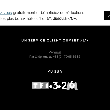
ez-vous
gratuitement et bénéficiez de réductions
 les plus beaux hôtels 4 et 5*.
Jusqu'à -70%
UN SERVICE CLIENT OUVERT 7J/7
Par
email
Par téléphone au
+33 (0)1 70 95 85 85
VU SUR