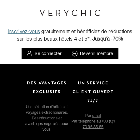
Inscrivez-vous
gratuitement et bénéficiez de réductions
sur les plus beaux hôtels 4 et 5*.
Jusqu'à -70%
Se connecter
Devenir membre
DES AVANTAGES
UN SERVICE
EXCLUSIFS
CLIENT OUVERT
7J/7
Une sélection d'hôtels et
voyages extraordinaires.
Par
email
Des réductions et
Par téléphone au
+33 (0)1
avantages négociés pour
70 95 85 85
vous.