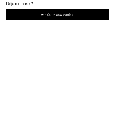
Marketing
? Vous pouvez toujours modifier ou retirer votre
Déjà membre ?
consentement plus tard.
Voyages thématiques
Laissez-moi choisir
Accédez aux ventes
Je refuse
C'est bon.
CHARTE DE CONFIDENTIALITÉ
CONDITIONS GÉNÉRALES DE VENTE
BLOG & INSPIRATION
LES AVIS DES CLIENTS VERYCHIC
QUESTIONS FRÉQUENTES
À PROPOS
2026 VERYCHIC TOUS DROITS RÉSERVÉS
MENTIONS LÉGALES