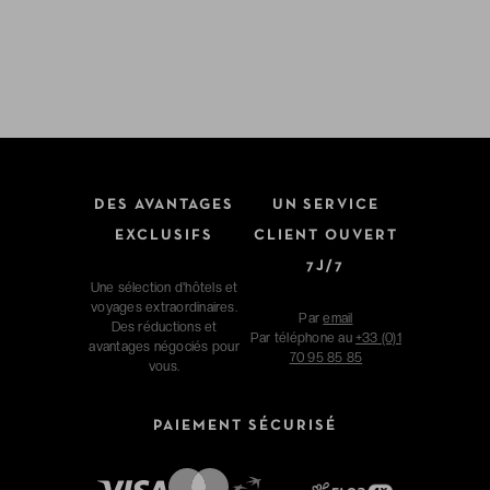
DES AVANTAGES
UN SERVICE
EXCLUSIFS
CLIENT OUVERT
7J/7
Une sélection d'hôtels et
voyages extraordinaires.
Par
email
Des réductions et
Par téléphone au
+33 (0)1
avantages négociés pour
70 95 85 85
vous.
PAIEMENT SÉCURISÉ