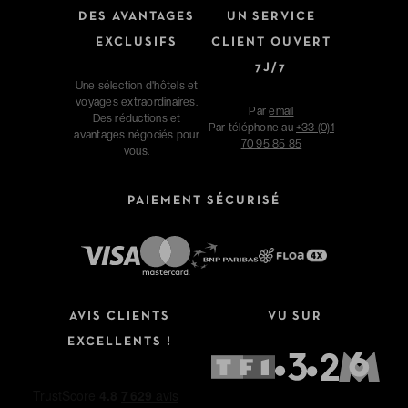
DES AVANTAGES
UN SERVICE
EXCLUSIFS
CLIENT OUVERT
7J/7
Une sélection d'hôtels et
voyages extraordinaires.
Par
email
Des réductions et
Par téléphone au
+33 (0)1
avantages négociés pour
70 95 85 85
vous.
PAIEMENT SÉCURISÉ
AVIS CLIENTS
VU SUR
EXCELLENTS !