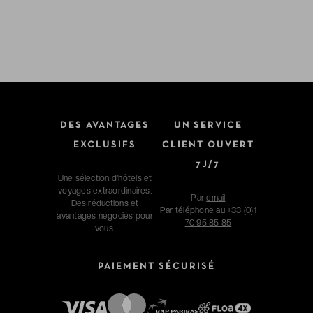
DES AVANTAGES
UN SERVICE
EXCLUSIFS
CLIENT OUVERT
7J/7
Une sélection d'hôtels et
voyages extraordinaires.
Par
email
Des réductions et
Par téléphone au
+33 (0)1
avantages négociés pour
70 95 85 85
vous.
PAIEMENT SÉCURISÉ