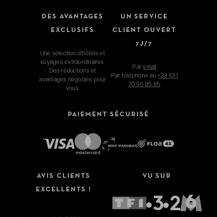
DES AVANTAGES
UN SERVICE
EXCLUSIFS
CLIENT OUVERT
7J/7
Une sélection d'hôtels et
voyages extraordinaires.
Par
email
Des réductions et
Par téléphone au
+33 (0)1
avantages négociés pour
70 95 85 85
vous.
PAIEMENT SÉCURISÉ
AVIS CLIENTS
VU SUR
EXCELLENTS !