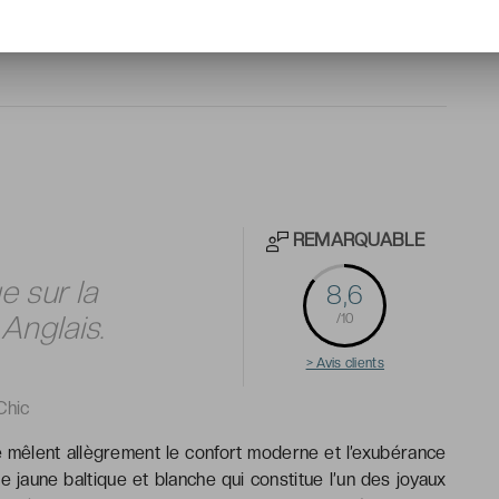
REMARQUABLE
 sur la
8,6
Anglais.
/10
> Avis clients
Chic
e mêlent allègrement le confort moderne et l’exubérance
jaune baltique et blanche qui constitue l’un des joyaux