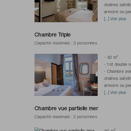
chaînes satell
armoire ou pen
(de mai à mi-o
[...] Voir plus
-
Salle de bai
articles de toi
Chambre Triple
Capacité maximale : 3 personnes
*La photo est 
unique et peut
-
30 m²
-
1 lit double e
-
Chambre avec 
chaînes satell
armoire ou pen
(de mai à mi-o
[...] Voir plus
-
Salle de bai
articles de toi
Chambre vue partielle mer
Capacité maximale : 2 personnes
*La photo est 
unique et peut
-
20 m²