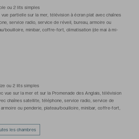
ble ou 2 lits simples
ue partielle sur la mer, télévision à écran plat avec chaînes
hone, service radio, service de réveil, bureau, armoire ou
u/bouilloire, minibar, coffre-fort, climatisation (de mai à mi-
fage (de novembre à mi-avril), Wi-Fi
 avec baignoire, toilettes, serviettes, sèche-cheveux, articles
uits
on contractuelle, chaque chambre de l’établissement est unique
bres ont un balcon, celui-ci ne peut être garanti lors de la
ize ou 2 lits simples
 vue sur la mer et sur la Promenade des Anglais, télévision
vec chaînes satellite, téléphone, service radio, service de
, armoire ou penderie, plateau/bouilloire, minibar, coffre-fort,
(de mai à mi-octobre), chauffage (de novembre à mi-avril), Wi-
outes les chambres
ns avec baignoire, toilettes, serviettes, sèche-cheveux,
lette gratuits