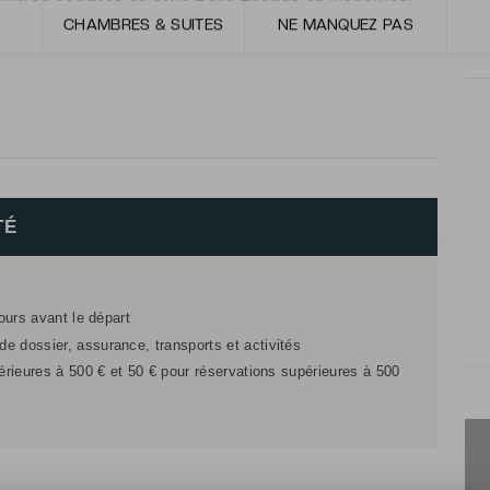
CHAMBRES & SUITES
NE MANQUEZ PAS
se une carte bien balancée entre les saveurs délicates
TÉ
jours avant le départ
e dossier, assurance, transports et activités
férieures à 500 € et 50 € pour réservations supérieures à 500
r