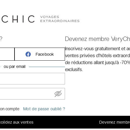
 EN VIDÉO
?
Devenez membre VeryCh
Inscrivez-vous gratuitement et 
Facebook
ventes privées d'hôtels extraord
de réductions allant jusqu'à -70%
ou par email
exclusifs.
on compte
Mot de passe oublié ?
cédez aux ventes
Devenez membr