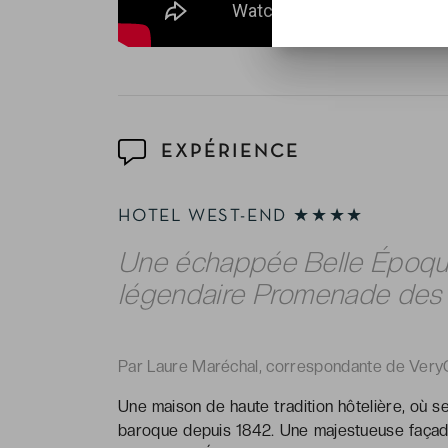
EXPÉRIENCE
HOTEL WEST-END ★★★★
Une échappée Belle Époque
légendaire Promenade des 
Par Laure Maréchal, correspondante de Very
Une maison de haute tradition hôtelière, où s
baroque depuis 1842. Une majestueuse façade 