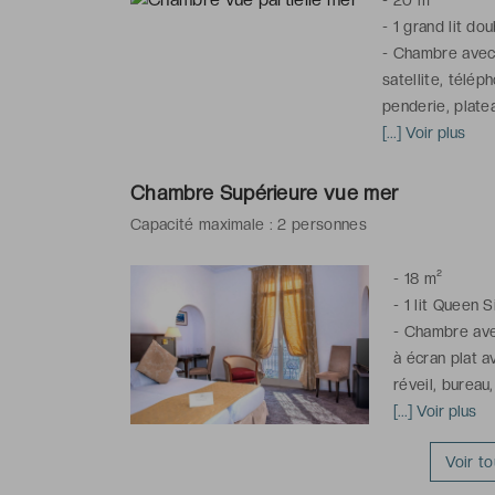
-
1 grand lit dou
-
Chambre avec v
satellite, télép
penderie, platea
octobre), chauf
[...] Voir plus
-
Salle de bains
de toilette grat
Chambre Supérieure vue mer
Capacité maximale : 2 personnes
*La photo est n
et peut différer
-
18 m²
* Certaines cham
-
1 lit Queen S
réservation
-
Chambre avec
à écran plat a
réveil, bureau
climatisation 
[...] Voir plus
Fi
Voir t
-
Salle de bai
articles de toi