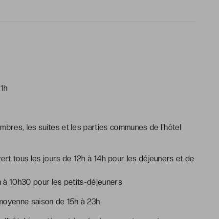
non contractuelle, chaque chambre de l’établissement est
 différer
ambres ont un balcon, celui-ci ne peut être garanti lors de la
11h
mbres, les suites et les parties communes de l'hôtel
ert tous les jours de 12h à 14h pour les déjeuners et de
h à 10h30 pour les petits-déjeuners
 moyenne saison de 15h à 23h