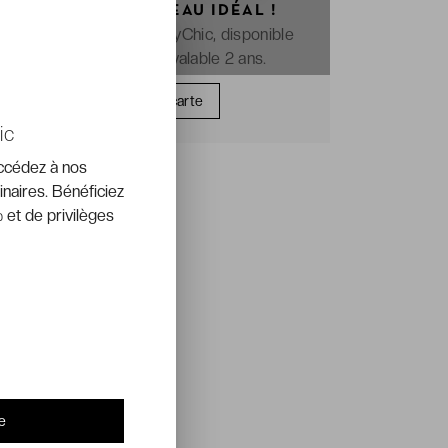
OFFREZ LE CADEAU IDÉAL !
La e-carte cadeau VeryChic, disponible
immédiatement et valable 2 ans.
Offrir une carte
ic
accédez à nos
inaires. Bénéficiez
 et de privilèges
e