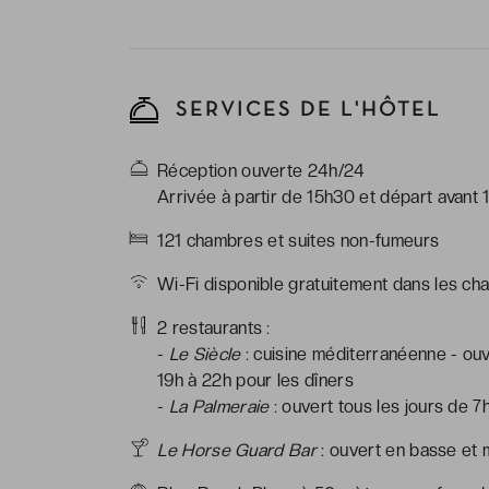
*La photo est 
unique et peut
* Certaines ch
SERVICES DE L'HÔTEL
réservation
Réception ouverte 24h/24
Arrivée à partir de 15h30 et départ avant 
121 chambres et suites non-fumeurs
Wi-Fi disponible gratuitement dans les cha
2 restaurants :
-
Le Siècle
: cuisine méditerranéenne - ouv
19h à 22h pour les dîners
-
La Palmeraie
: ouvert tous les jours de 7
Le Horse Guard Bar
: ouvert en basse et