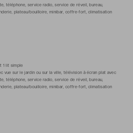
ite, téléphone, service radio, service de réveil, bureau,
derie, plateau/bouilloire, minibar, coffre-fort, climatisation
ctobre), chauffage (de novembre à mi-avril), Wi-Fi
ns avec baignoire, toilettes, serviettes, sèche-cheveux,
lette gratuits
non contractuelle, chaque chambre de l’établissement est
 différer
t 1 lit simple
vue sur le jardin ou sur la ville, télévision à écran plat avec
ite, téléphone, service radio, service de réveil, bureau,
derie, plateau/bouilloire, minibar, coffre-fort, climatisation
ctobre), chauffage (de novembre à mi-avril), Wi-Fi
ns avec baignoire, toilettes, serviettes, sèche-cheveux,
lette gratuits
non contractuelle, chaque chambre de l’établissement est
 différer