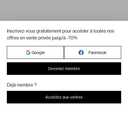
Inscrivez-vous gratuitement pour accéder à toutes nos
offres en vente privée jusqu'à -70%
Google
Facebook
Devenez membre
Bonjour ! Pourrions-nous activer des services supplémentaires pour
Marketing
? Vous pouvez toujours modifier ou retirer votre
Déjà membre ?
consentement plus tard.
Laissez-moi choisir
Accédez aux ventes
Je refuse
C'est bon.