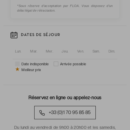
*Sous réserve d’acceptation par FLOA. Vous disposez d’un
délai légal de rétractation.
DATES DE SÉJOUR
Lun.
Mar.
Mer.
Jeu.
Ven.
Sam.
Dim.
Date indisponible
Arrivée possible
Meilleur prix
Réservez en ligne ou appelez-nous
+33 (0)1 70 95 85 85
Du lundi au vendredi de 9h00 à 20h00 et les samedis,