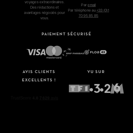
voyages extraordinaires.
Par
email
Des réductions et
Par téléphone au
+33 (0)1
avantages négociés pour
70 95 85 85
vous.
PAIEMENT SÉCURISÉ
AVIS CLIENTS
VU SUR
EXCELLENTS !