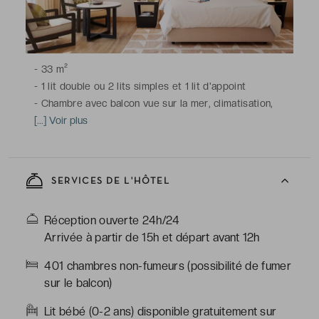
-
33 m²
-
1 lit double ou 2 lits simples et 1 lit d'appoint
-
Chambre avec balcon vue sur la mer, climatisation,
télévision à écran plat avec chaînes satellite ou du
[...] Voir plus
câble, téléphone, bureau, coffre-fort, minibar,
nécessaires à thé et à café, Wi-Fi
-
Salle de bains en marbre avec douche ou baignoire,
SERVICES DE L'HÔTEL
toilettes, sèche-cheveux, peignoirs & chaussons,
articles de toilette gratuits
Réception ouverte 24h/24
Arrivée à partir de 15h et départ avant 12h
401 chambres non-fumeurs (possibilité de fumer
sur le balcon)
Lit bébé (0-2 ans) disponible gratuitement sur