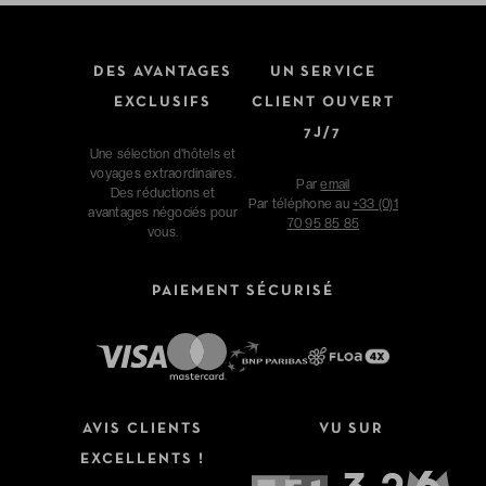
DES AVANTAGES
UN SERVICE
EXCLUSIFS
CLIENT OUVERT
7J/7
Une sélection d'hôtels et
voyages extraordinaires.
Par
email
Des réductions et
Par téléphone au
+33 (0)1
avantages négociés pour
70 95 85 85
vous.
PAIEMENT SÉCURISÉ
AVIS CLIENTS
VU SUR
EXCELLENTS !