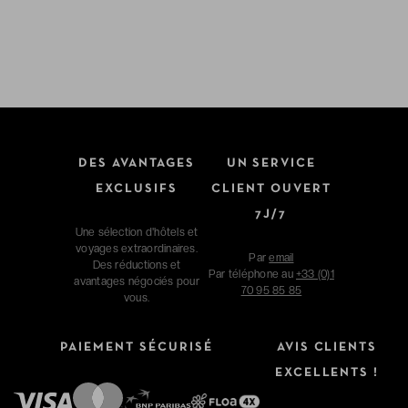
DES AVANTAGES
UN SERVICE
EXCLUSIFS
CLIENT OUVERT
7J/7
Une sélection d'hôtels et
voyages extraordinaires.
Par
email
Des réductions et
Par téléphone au
+33 (0)1
avantages négociés pour
70 95 85 85
vous.
PAIEMENT SÉCURISÉ