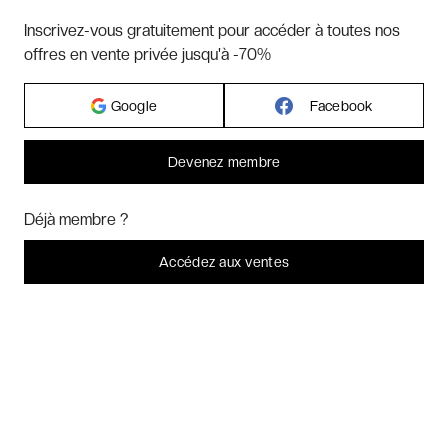
Hôtels par villes - internationales
Inscrivez-vous gratuitement pour accéder à toutes nos
offres en vente privée jusqu'à -70%
Week-ends exclusifs
Google
Facebook
Voyages inoubliables
Devenez membre
Bonjour ! Pourrions-nous activer des services supplémentaires pour
Voyages thématiques
Marketing
? Vous pouvez toujours modifier ou retirer votre
Déjà membre ?
consentement plus tard.
Laissez-moi choisir
Accédez aux ventes
CHARTE DE CONFIDENTIALITÉ
Je refuse
C'est bon.
CONDITIONS GÉNÉRALES DE VENTE
BLOG & INSPIRATION
LES AVIS DES CLIENTS VERYCHIC
QUESTIONS FRÉQUENTES
À PROPOS