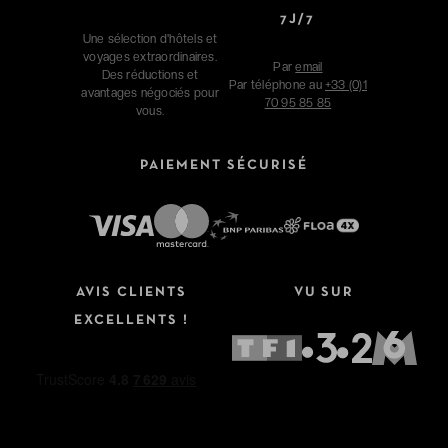
7J/7
Une sélection d'hôtels et
voyages extraordinaires.
Par
email
Des réductions et
Par téléphone au
+33 (0)1
avantages négociés pour
70 95 85 85
vous.
PAIEMENT SÉCURISÉ
AVIS CLIENTS
VU SUR
EXCELLENTS !