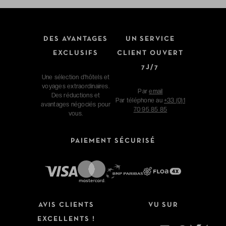
DES AVANTAGES
UN SERVICE
EXCLUSIFS
CLIENT OUVERT
7J/7
Une sélection d'hôtels et
voyages extraordinaires.
Par
email
Des réductions et
Par téléphone au
+33 (0)1
avantages négociés pour
70 95 85 85
vous.
PAIEMENT SÉCURISÉ
AVIS CLIENTS
VU SUR
EXCELLENTS !