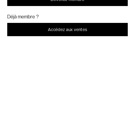
Bonjour ! Pourrions-nous activer des services supplémentaires pour
Week-ends exclusifs
Marketing
? Vous pouvez toujours modifier ou retirer votre
Déjà membre ?
consentement plus tard.
Laissez-moi choisir
Accédez aux ventes
Voyages inoubliables
Je refuse
C'est bon.
Voyages thématiques
CHARTE DE CONFIDENTIALITÉ
CONDITIONS GÉNÉRALES DE VENTE
BLOG & INSPIRATION
LES AVIS DES CLIENTS VERYCHIC
QUESTIONS FRÉQUENTES
À PROPOS
2026 VERYCHIC TOUS DROITS RÉSERVÉS