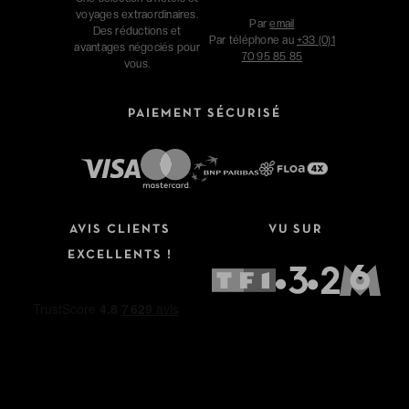
voyages extraordinaires.
Par
email
Des réductions et
Par téléphone au
+33 (0)1
avantages négociés pour
70 95 85 85
vous.
PAIEMENT SÉCURISÉ
AVIS CLIENTS
VU SUR
EXCELLENTS !