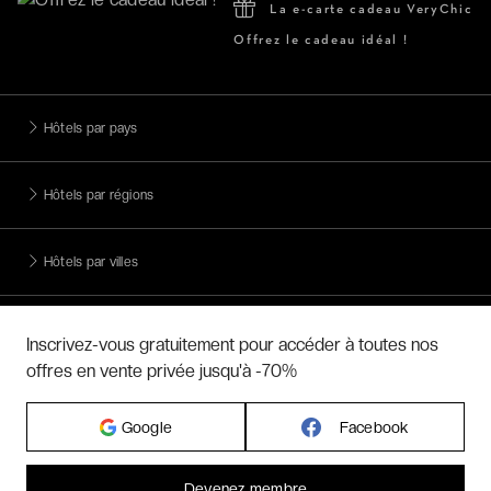
La e-carte cadeau VeryChic
Offrez le cadeau idéal !
Hôtels par pays
Hôtels par régions
Hôtels par villes
Hôtels par villes - internationales
Inscrivez-vous gratuitement pour accéder à toutes nos
offres en vente privée jusqu'à -70%
Week-ends exclusifs
Google
Facebook
Voyages inoubliables
Devenez membre