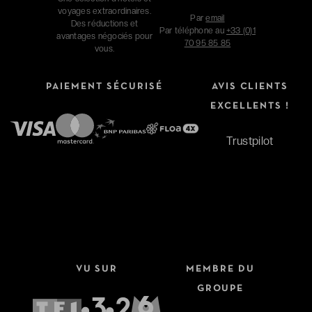
voyages extraordinaires.
Par
email
Des réductions et
Par téléphone au
+33 (0)1
avantages négociés pour
70 95 85 85
vous.
PAIEMENT SÉCURISÉ
AVIS CLIENTS
EXCELLENTS !
Trustpilot
VU SUR
MEMBRE DU
GROUPE