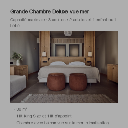
café expresso, nécessaire à thé et à café, coffre-fort
électronique pour ordinateur portable, minibar,
Grande Chambre Deluxe vue mer
téléphone, Wi-Fi
Capacité maximale : 3 adultes / 2 adultes et 1 enfant ou 1
-
Salle de bains avec douche, toilettes, sèche-cheveux,
bébé
articles de toilette gratuits
-
38 m²
-
1 lit King Size et 1 lit d'appoint
-
Chambre avec balcon vue sur la mer, climatisation,