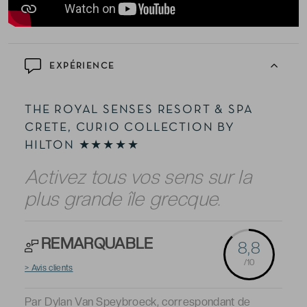
EXPÉRIENCE
THE ROYAL SENSES RESORT & SPA
CRETE, CURIO COLLECTION BY
HILTON ★★★★★
Activez tous vos sens sur la
plus grande île grecque.
REMARQUABLE
8,8
/10
> Avis clients
Par Dylan Van Speybroeck, correspondant de