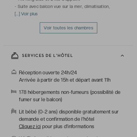
-
Suite avec balcon vue sur la mer, climatisation,
télévision à écran plat avec chaînes satellite, bouilloire
[...] Voir plus
électrique, nécessaire à thé et à café, minibar,
Voir toutes les chambres
téléphone, Wi-Fi
-
Salle de bains avec douche, toilettes, sèche-cheveux,
articles de toilette gratuits
SERVICES DE L'HÔTEL
Réception ouverte 24h/24
Arrivée à partir de 15h et départ avant 11h
178 hébergements non-fumeurs (possibilité de
fumer sur le balcon)
Lit bébé (0-2 ans) disponible gratuitement sur
demande et confirmation de l'hôtel
Cliquez ici
pour plus d'informations