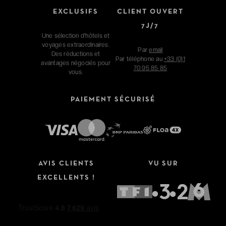
EXCLUSIFS
CLIENT OUVERT
7J/7
Une sélection d'hôtels et
voyages extraordinaires.
Par
email
Des réductions et
Par téléphone au
+33 (0)1
avantages négociés pour
70 95 85 85
vous.
PAIEMENT SÉCURISÉ
AVIS CLIENTS
VU SUR
EXCELLENTS !