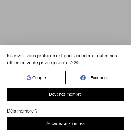
Inscrivez-vous gratuitement pour accéder à toutes nos
offres en vente privée jusqu'à -70%
Google
Facebook
Devenez membre
Bonjour ! Pourrions-nous activer des services supplémentaires pour
Marketing
? Vous pouvez toujours modifier ou retirer votre
Déjà membre ?
consentement plus tard.
Laissez-moi choisir
Accédez aux ventes