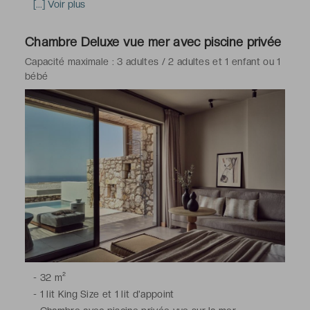
coin salon, télévision à écran plat avec chaînes satellite,
[...] Voir plus
bouilloire électrique, machine à café expresso,
nécessaire à thé et à café, minibar, téléphone, Wi-Fi
Chambre Deluxe vue mer avec piscine privée
-
Salle de bains avec douche à l'italienne, toilettes,
Capacité maximale : 3 adultes / 2 adultes et 1 enfant ou 1
sèche-cheveux, peignoirs & chaussons, articles de
bébé
toilette gratuits
-
32 m²
-
1 lit King Size et 1 lit d'appoint