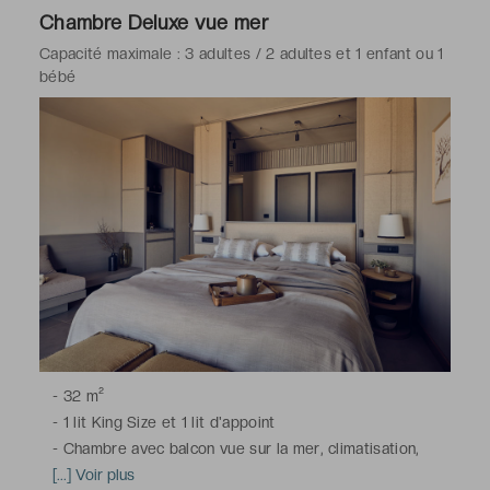
Chambre Deluxe vue mer
Capacité maximale : 3 adultes / 2 adultes et 1 enfant ou 1
bébé
-
32 m²
-
1 lit King Size et 1 lit d'appoint
-
Chambre avec balcon vue sur la mer, climatisation,
télévision à écran plat avec chaînes satellite, machine à
[...] Voir plus