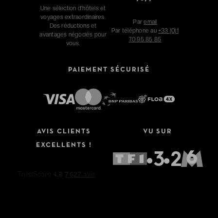
Une sélection d'hôtels et
voyages extraordinaires.
Par
email
Des réductions et
Par téléphone au
+33 (0)1
avantages négociés pour
70 95 85 85
vous.
PAIEMENT SÉCURISÉ
AVIS CLIENTS
VU SUR
EXCELLENTS !