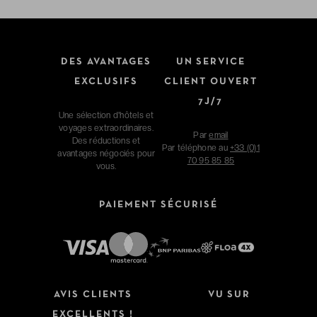
DES AVANTAGES
UN SERVICE
EXCLUSIFS
CLIENT OUVERT
7J/7
Une sélection d'hôtels et
voyages extraordinaires.
Par
email
Des réductions et
Par téléphone au
+33 (0)1
avantages négociés pour
70 95 85 85
vous.
PAIEMENT SÉCURISÉ
AVIS CLIENTS
VU SUR
EXCELLENTS !