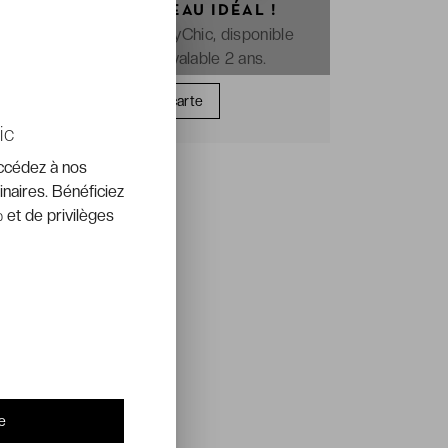
OFFREZ LE CADEAU IDÉAL !
La e-carte cadeau VeryChic, disponible
immédiatement et valable 2 ans.
Offrir une carte
ic
accédez à nos
inaires. Bénéficiez
 et de privilèges
e