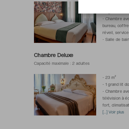
-
15 m²
-
1 grand lit d
-
Chambre avec
bureau, coffre
réveil, service
-
Salle de bai
peignoirs & ch
Chambre Deluxe
Capacité maximale : 2 adultes
-
23 m²
-
1 grand lit d
-
Chambre avec
télévision à é
fort, climatis
réveil, Wi-Fi
[...] Voir plus
-
Salle de bai
peignoirs & ch