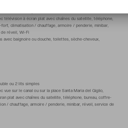
ouble ou 2 lits simples
 télévision à écran plat avec chaînes du satellite, téléphone,
-fort, climatisation / chauffage, armoire / penderie, minibar,
 de réveil, Wi-Fi
ns avec baignoire ou douche, toilettes, sèche-cheveux,
aussons, articles de toilette gratuits
ouble ou 2 lits simples
 vue sur le canal ou sur la place Santa Maria del Giglio,
cran plat avec chaînes du satellite, téléphone, bureau, coffre-
ation / chauffage, armoire / penderie, minibar, réveil, service de
ns avec baignoire ou douche, toilettes, sèche-cheveux,
aussons, articles de toilette gratuits