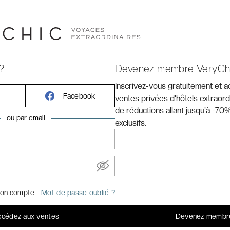
ette ville à la beauté saisissante où le temps ne semble
’ambiance magique de la cité des Doges. Situé 500m de la
tto », le UNAHOTELS Ala Venezia - Adults Only est une
 XVIIIe siècle, le style est typiquement vénitien avec un
ion baroque. L’endroit parfait pour se retrouver et se
?
Devenez membre VeryCh
Inscrivez-vous gratuitement et 
Facebook
ventes privées d'hôtels extraord
de réductions allant jusqu'à -70%
ou par email
exclusifs.
on compte
Mot de passe oublié ?
cédez aux ventes
Devenez membr