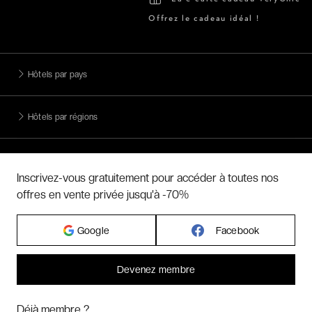
Offrez le cadeau idéal !
Hôtels par pays
Hôtels par régions
Hôtels par villes
Inscrivez-vous gratuitement pour accéder à toutes nos
offres en vente privée jusqu'à -70%
Hôtels par villes - internationales
Google
Facebook
Week-ends exclusifs
Devenez membre
Voyages inoubliables
Bonjour ! Pourrions-nous activer des services supplémentaires pour
Marketing
? Vous pouvez toujours modifier ou retirer votre
Déjà membre ?