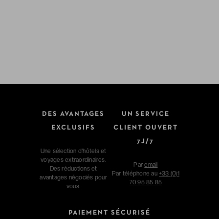
DES AVANTAGES
UN SERVICE
EXCLUSIFS
CLIENT OUVERT
7J/7
Une sélection d'hôtels et
voyages extraordinaires.
Par
email
Des réductions et
Par téléphone au
+33 (0)1
avantages négociés pour
70 95 85 85
vous.
PAIEMENT SÉCURISÉ