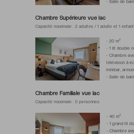
-
Salle de bai
de toilette gra
Chambre Supérieure vue lac
Capacité maximale : 2 adultes / 1 adulte et 1 enfan
-
20 m²
-
1 lit double 
-
Chambre avec
télévision à é
minibar, armoi
-
Salle de bai
de toilette gra
Chambre Familiale vue lac
Capacité maximale : 5 personnes
-
40 m²
-
1 grand lit d
-
Chambre avec