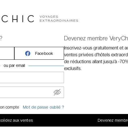
 EN VIDÉO
?
Devenez membre VeryCh
Inscrivez-vous gratuitement et 
Facebook
ventes privées d'hôtels extraord
de réductions allant jusqu'à -70%
ou par email
exclusifs.
on compte
Mot de passe oublié ?
cédez aux ventes
Devenez membr