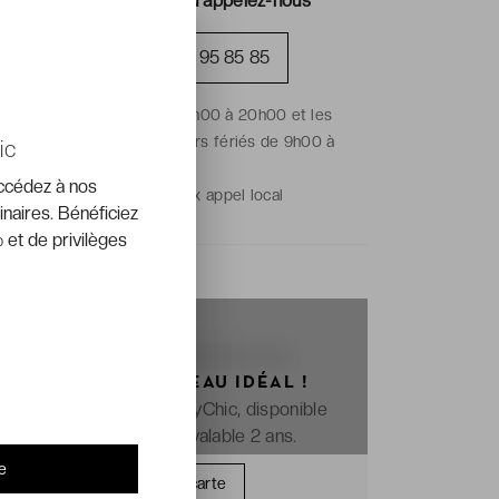
Réservez en ligne ou appelez-nous
+33 (0)1 70 95 85 85
Du lundi au vendredi de 9h00 à 20h00 et les
samedis, dimanches et jours fériés de 9h00 à
ic
18h00.
accédez à nos
Prix de l'appel :
prix appel local
inaires. Bénéficiez
 et de privilèges
OFFREZ LE CADEAU IDÉAL !
La e-carte cadeau VeryChic, disponible
immédiatement et valable 2 ans.
e
Offrir une carte