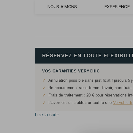
Le fabuleux spa de l’établissement doté 
NOUS AIMONS
EXPÉRIENCE
fontaine de glace et une douche de pluie.
RÉSERVEZ EN TOUTE FLEXIBILI
VOS GARANTIES VERYCHIC
✓
Annulation possible sans justificatif jusqu'à 5 
✓
Remboursement sous forme d'avoir, hors frais d
✓
Frais de traitement : 20 € pour réservations in
✓
L'avoir est utilisable sur tout le site
Verychic.fr
Lire la suite