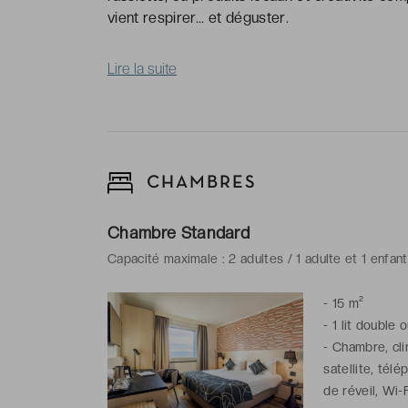
vient respirer… et déguster.
Lire la suite
CHAMBRES
Chambre Standard
Capacité maximale : 2 adultes / 1 adulte et 1 enfan
-
15 m²
-
1 lit double 
-
Chambre, cli
satellite, tél
de réveil, Wi-