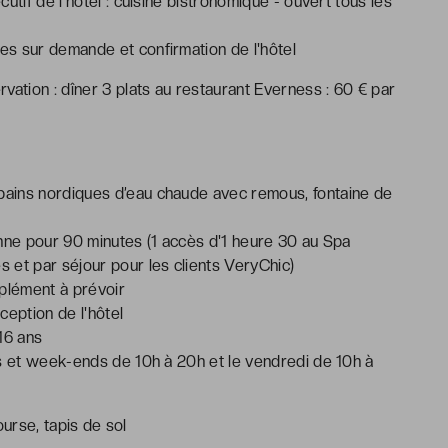
cutif de l’hôtel : cuisine bistronomique - ouvert tous les
s sur demande et confirmation de l'hôtel
vation : dîner 3 plats au restaurant Everness : 60 € par
bains nordiques d’eau chaude avec remous, fontaine de
onne pour 90 minutes (1 accès d'1 heure 30 au Spa
 et par séjour pour les clients VeryChic)
plément à prévoir
ception de l'hôtel
16 ans
is et week-ends de 10h à 20h et le vendredi de 10h à
course, tapis de sol