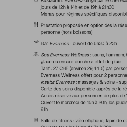
Restaurant
Everness
dirigé par le chef exé
jours de 12h à 14h et de 19h à 21h30
Menus pour régimes spécifiques disponible
Prestation proposée en option dès la réser
personne (hors boissons)
Bar
Everness
- ouvert de 6h30 à 23h
Spa Everness Wellness
: sauna, hammam, 
glace ou encore douche à effet de pluie
Tarif : 27 CHF (environ 29,44 €) par pers
Everness Wellness offert pour 2 personnes
Institut Everness
: massages & soins - sup
Carte des soins disponible auprès de la ré
Accès réservé aux personnes de plus de 
Ouvert le mercredi de 15h à 20h, les jeud
21h
Salle de fitness : vélo elliptique, tapis de 