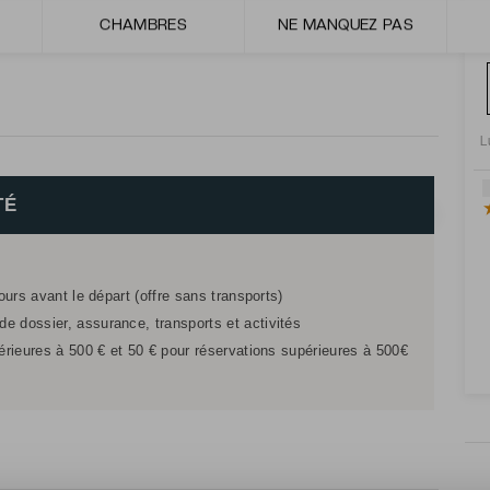
de nombreux services tels qu'un sauna, un hammam, une
CHAMBRES
NE MANQUEZ PAS
L
TÉ
jours avant le départ (offre sans transports)
e dossier, assurance, transports et activités
férieures à 500 € et 50 € pour réservations supérieures à 500€