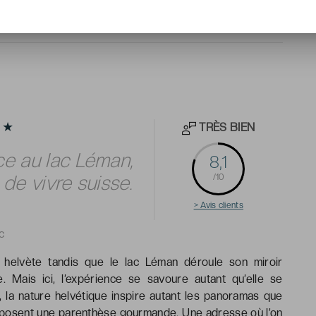
TRÈS BIEN
★★
ce au lac Léman,
8,1
de vivre suisse.
/10
> Avis clients
c
helvète tandis que le lac Léman déroule son miroir
. Mais ici, l’expérience se savoure autant qu’elle se
 la nature helvétique inspire autant les panoramas que
composent une parenthèse gourmande. Une adresse où l’on