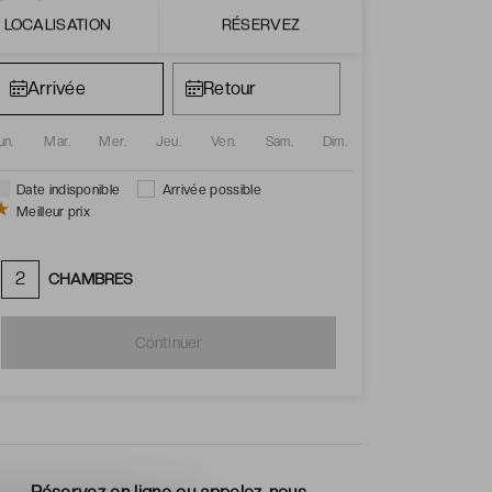
1
DATES DE SÉJOUR
LOCALISATION
RÉSERVEZ
un.
Mar.
Mer.
Jeu.
Ven.
Sam.
Dim.
Date indisponible
Arrivée possible
Meilleur prix
2
CHAMBRES
Continuer