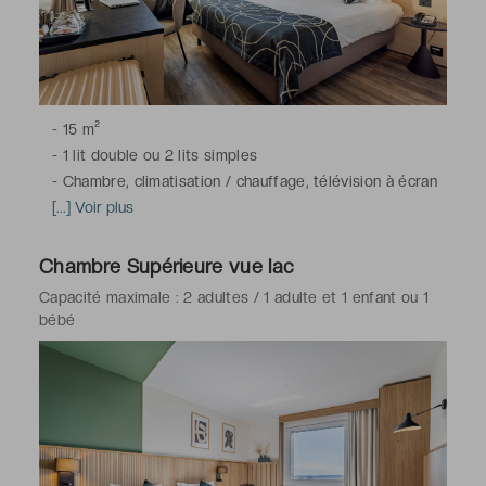
-
15 m²
-
1 lit double ou 2 lits simples
-
Chambre, climatisation / chauffage, télévision à écran
plat avec chaînes satellite, téléphone, bureau, coffre-
[...] Voir plus
fort, minibar, armoire / penderie, service de réveil, Wi-
Fi
Chambre Supérieure vue lac
-
Salle de bains avec douche ou baignoire, toilettes,
Capacité maximale : 2 adultes / 1 adulte et 1 enfant ou 1
sèche-cheveux, articles de toilette gratuits
bébé