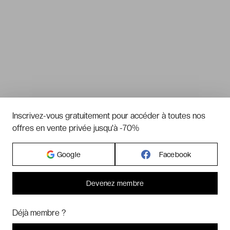
Inscrivez-vous gratuitement pour accéder à toutes nos
offres en vente privée jusqu'à -70%
Google
Facebook
Devenez membre
Bonjour ! Pourrions-nous activer des services supplémentaires pour
Marketing
? Vous pouvez toujours modifier ou retirer votre
Déjà membre ?
consentement plus tard.