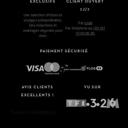
EXCLUSIFS
CLIENT OUVERT
7J/7
Une sélection d'hôtels et
voyages extraordinaires.
Par
email
Des réductions et
Par téléphone au
+33 (0)1
avantages négociés pour
70 95 85 85
vous.
PAIEMENT SÉCURISÉ
AVIS CLIENTS
VU SUR
EXCELLENTS !