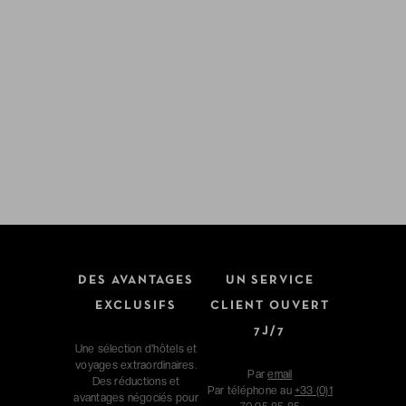
DES AVANTAGES
UN SERVICE
EXCLUSIFS
CLIENT OUVERT
7J/7
Une sélection d'hôtels et
voyages extraordinaires.
Par
email
Des réductions et
Par téléphone au
+33 (0)1
avantages négociés pour