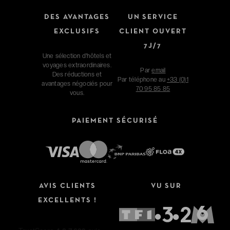
DES AVANTAGES
UN SERVICE
EXCLUSIFS
CLIENT OUVERT
7J/7
Une sélection d'hôtels et
voyages extraordinaires.
Par
email
Des réductions et
Par téléphone au
+33 (0)1
avantages négociés pour
70 95 85 85
vous.
PAIEMENT SÉCURISÉ
AVIS CLIENTS
VU SUR
EXCELLENTS !