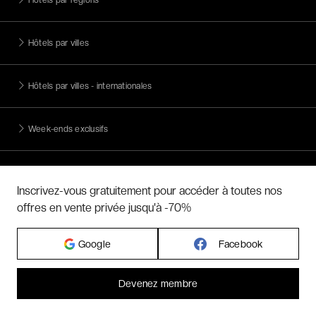
Hôtels par régions
Hôtels par villes
Hôtels par villes - internationales
Week-ends exclusifs
Voyages inoubliables
Inscrivez-vous gratuitement pour accéder à toutes nos
offres en vente privée jusqu'à -70%
Voyages thématiques
Google
Facebook
CHARTE DE CONFIDENTIALITÉ
CONDITIONS GÉNÉRALES DE VENTE
Devenez membre
BLOG & INSPIRATION
Bonjour ! Pourrions-nous activer des services supplémentaires pour