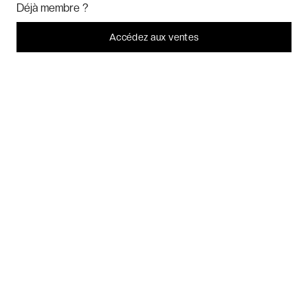
Marketing
? Vous pouvez toujours modifier ou retirer votre
LES AVIS DES CLIENTS VERYCHIC
Déjà membre ?
consentement plus tard.
QUESTIONS FRÉQUENTES
Laissez-moi choisir
Accédez aux ventes
À PROPOS
Je refuse
C'est bon.
2026 VERYCHIC TOUS DROITS RÉSERVÉS
MENTIONS LÉGALES