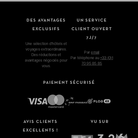
DES AVANTAGES
UN SERVICE
EXCLUSIFS
CLIENT OUVERT
7J/7
Une sélection d'hôtels et
voyages extraordinaires.
Par
email
Des réductions et
Par téléphone au
+33 (0)1
avantages négociés pour
70 95 85 85
vous.
PAIEMENT SÉCURISÉ
AVIS CLIENTS
VU SUR
EXCELLENTS !