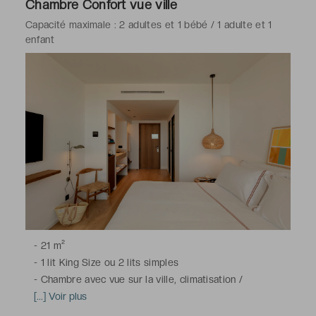
Chambre Confort vue ville
Capacité maximale : 2 adultes et 1 bébé / 1 adulte et 1
enfant
-
21 m²
-
1 lit King Size ou 2 lits simples
-
Chambre avec vue sur la ville, climatisation /
chauffage, télévision à écran plat avec chaînes satellite,
[...] Voir plus
bureau, coffre-fort, minibar, téléphone, Wi-Fi