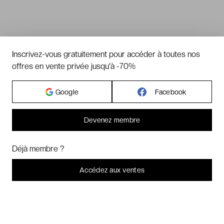
Inscrivez-vous gratuitement pour accéder à toutes nos
offres en vente privée jusqu'à -70%
Google
Facebook
Devenez membre
Bonjour ! Pourrions-nous activer des services supplémentaires pour
Marketing
? Vous pouvez toujours modifier ou retirer votre
Déjà membre ?
consentement plus tard.
Laissez-moi choisir
Accédez aux ventes
Je refuse
C'est bon.