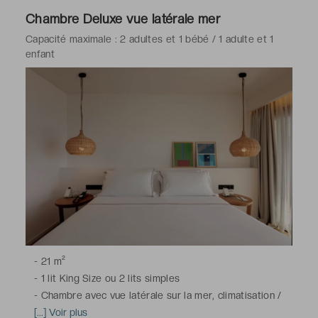
-
Salle de bains avec douche ou baignoire, toilettes,
Chambre Deluxe vue latérale mer
sèche-cheveux, peignoirs & chaussons, articles de
Capacité maximale : 2 adultes et 1 bébé / 1 adulte et 1
toilette gratuits
enfant
-
21 m²
-
1 lit King Size ou 2 lits simples
-
Chambre avec vue latérale sur la mer, climatisation /
chauffage, télévision à écran plat avec chaînes satellite,
[...] Voir plus