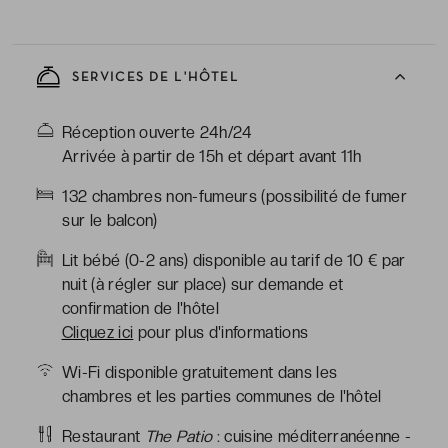
bureau, coffre-fort, minibar, téléphone, Wi-Fi
-
Salle de bains avec douche ou baignoire, toilettes,
sèche-cheveux, peignoirs & chaussons, articles de
SERVICES DE L'HÔTEL
toilette gratuits
Réception ouverte 24h/24
Arrivée à partir de 15h et départ avant 11h
132 chambres non-fumeurs (possibilité de fumer
sur le balcon)
Lit bébé (0-2 ans) disponible au tarif de 10 € par
nuit (à régler sur place) sur demande et
confirmation de l'hôtel
Cliquez ici
pour plus d'informations
Wi-Fi disponible gratuitement dans les
chambres et les parties communes de l'hôtel
Restaurant
The Patio
: cuisine méditerranéenne -