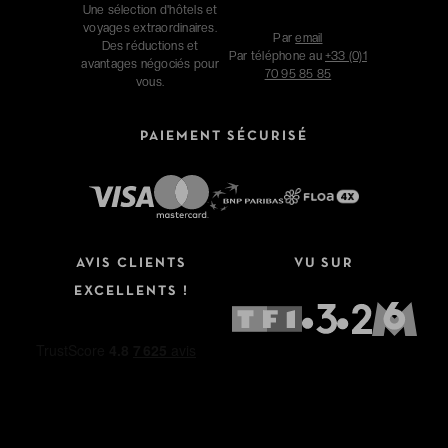
Une sélection d'hôtels et
voyages extraordinaires.
Par
email
Des réductions et
Par téléphone au
+33 (0)1
avantages négociés pour
70 95 85 85
vous.
PAIEMENT SÉCURISÉ
AVIS CLIENTS
VU SUR
EXCELLENTS !