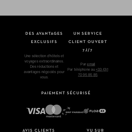
DES AVANTAGES
UN SERVICE
EXCLUSIFS
CLIENT OUVERT
7J/7
Une sélection d'hôtels et
voyages extraordinaires.
Par
email
Des réductions et
Par téléphone au
+33 (0)1
avantages négociés pour
70 95 85 85
vous.
PAIEMENT SÉCURISÉ
AVIS CLIENTS
VU SUR