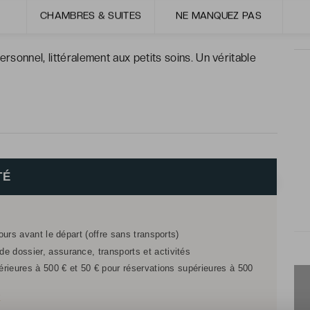
 pour découvrir une incroyable région au rythme de la
CHAMBRES & SUITES
NE MANQUEZ PAS
ersonnel, littéralement aux petits soins. Un véritable
TÉ
jours avant le départ (offre sans transports)
e dossier, assurance, transports et activités
férieures à 500 € et 50 € pour réservations supérieures à 500
r