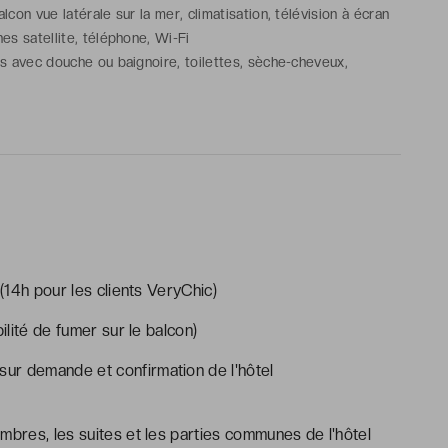
lcon vue latérale sur la mer, climatisation, télévision à écran
nes satellite, téléphone, Wi-Fi
ns avec douche ou baignoire, toilettes, sèche-cheveux,
aussons, articles de toilette gratuits
e lit supplémentaire sur demande
 (14h pour les clients VeryChic)
lité de fumer sur le balcon)
 sur demande et confirmation de l'hôtel
mbres, les suites et les parties communes de l'hôtel