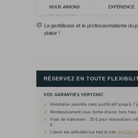
La mise à disposition de vélos électriques
NOUS AIMONS
EXPÉRIENCE
mobilité douce.
La gentillesse et le professionnalisme du p
plaisir !
RÉSERVEZ EN TOUTE FLEXIBILI
VOS GARANTIES VERYCHIC
✓
Annulation possible sans justificatif jusqu'à 7 
✓
Remboursement sous forme d'avoir, hors frais d
Frais de traitement : 20 € pour réservations in
✓
€
✓
L'avoir est utilisable sur tout le site
VeryChic.f