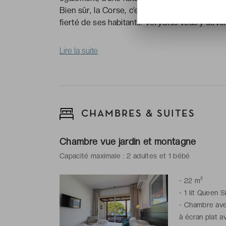
Bien sûr, la Corse, c’est, avant toute chose un 
fierté de ses habitants. VeryChic vous y dévoi
Lire la suite
CHAMBRES & SUITES
Chambre vue jardin et montagne
Capacité maximale : 2 adultes et 1 bébé
-
22 m²
-
1 lit Queen S
-
Chambre avec
à écran plat a