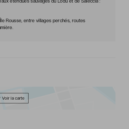
qu’aux étendues sauvages du Lodu et de Saleccia :
Île Rousse, entre villages perchés, routes
umière.
Voir la carte