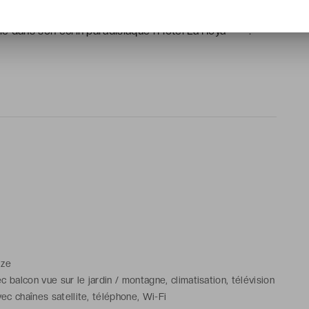
art de vivre et le sens de l’accueil sans pareil qui fait la
le dans son écrin paradisiaque l’Hôtel La Roya ****.
ize
 balcon vue sur le jardin / montagne, climatisation, télévision
vec chaînes satellite, téléphone, Wi-Fi