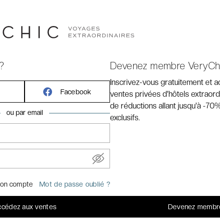
?
Devenez membre VeryCh
Inscrivez-vous gratuitement et 
Facebook
ventes privées d'hôtels extraord
de réductions allant jusqu'à -70%
ou par email
exclusifs.
, élégance et raffinement sous
Chic
le fois son surnom d’Île de Beauté. À une heure et demie
on compte
Mot de passe oublié ?
ans sa plus pure expression. Celle de paysages à couper le
nt mer turquoise et montagnes majestueuses. Celle,
cédez aux ventes
Devenez membr
r unique où le goût du bon et du vrai règnent en maître.