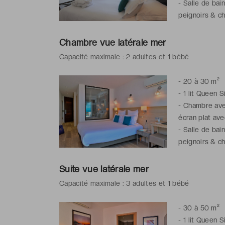
-
Salle de bai
peignoirs & ch
Chambre vue latérale mer
Capacité maximale : 2 adultes et 1 bébé
-
20 à 30 m²
-
1 lit Queen S
-
Chambre avec 
écran plat ave
-
Salle de bai
peignoirs & ch
Suite vue latérale mer
Capacité maximale : 3 adultes et 1 bébé
-
30 à 50 m²
-
1 lit Queen S