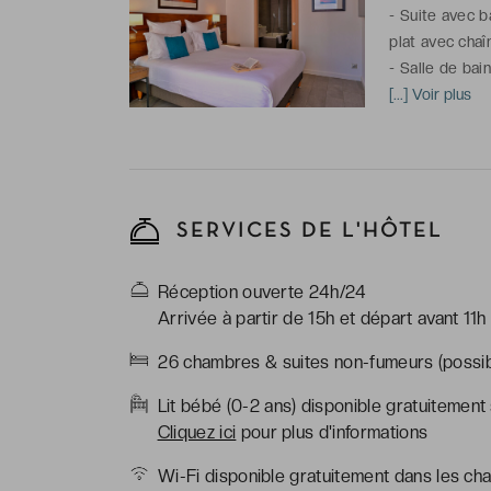
-
Suite avec ba
plat avec chaî
-
Salle de bai
peignoirs & ch
[...] Voir plus
*possibilité d
SERVICES DE L'HÔTEL
Réception ouverte 24h/24
Arrivée à partir de 15h et départ avant 11h
26 chambres & suites non-fumeurs (possibi
Lit bébé (0-2 ans) disponible gratuitement
Cliquez ici
pour plus d'informations
Wi-Fi disponible gratuitement dans les cha