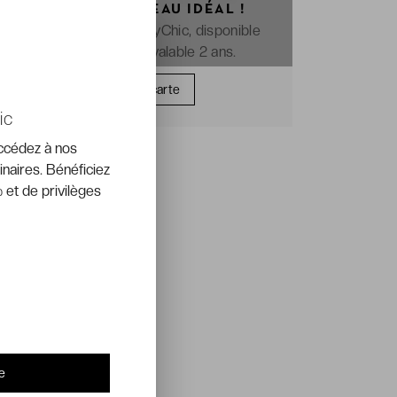
OFFREZ LE CADEAU IDÉAL !
La e-carte cadeau VeryChic, disponible
immédiatement et valable 2 ans.
Offrir une carte
ic
accédez à nos
inaires. Bénéficiez
 et de privilèges
e