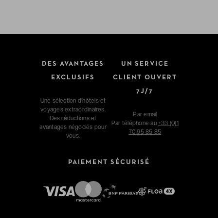
DES AVANTAGES
UN SERVICE
EXCLUSIFS
CLIENT OUVERT
7J/7
Une sélection d'hôtels et
voyages extraordinaires.
Par
email
Des réductions et
Par téléphone au
+33 (0)1
avantages négociés pour
70 95 85 85
vous.
PAIEMENT SÉCURISÉ