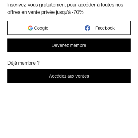
Hôtels par pays
Inscrivez-vous gratuitement pour accéder à toutes nos
offres en vente privée jusqu'à -70%
Hôtels par régions
Google
Facebook
Hôtels par villes
Devenez membre
Bonjour ! Pourrions-nous activer des services supplémentaires pour
Hôtels par villes - internationales
Marketing
? Vous pouvez toujours modifier ou retirer votre
Déjà membre ?
consentement plus tard.
Laissez-moi choisir
Accédez aux ventes
Week-ends exclusifs
Je refuse
C'est bon.
Voyages inoubliables
Voyages thématiques
CHARTE DE CONFIDENTIALITÉ