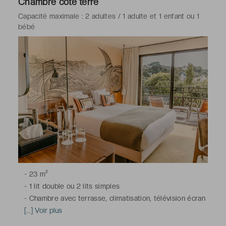
Chambre côté terre
Capacité maximale : 2 adultes / 1 adulte et 1 enfant ou 1
bébé
-
23 m²
-
1 lit double ou 2 lits simples
-
Chambre avec terrasse, climatisation, télévision écran
plat, bureau, minibar, coffre-fort, téléphone, Wi-Fi
[...] Voir plus
-
Salle de bains avec douche à l'italienne, toilettes,