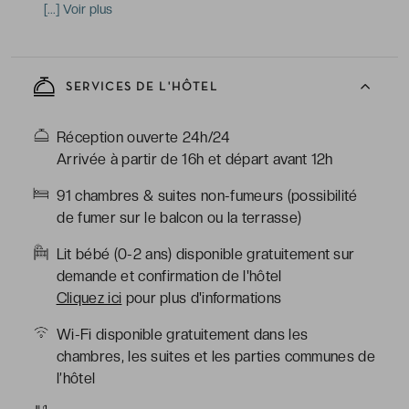
climatisation, télévision écran plat, bureau, minibar,
[...] Voir plus
coffre-fort, téléphone, Wi-Fi
-
Salle de bains avec douche à l'italienne, toilettes,
sèche-cheveux, peignoirs, articles de toilette gratuits
SERVICES DE L'HÔTEL
*Suites situées aux 3e et 4e étages
Réception ouverte 24h/24
Arrivée à partir de 16h et départ avant 12h
91 chambres & suites non-fumeurs (possibilité
de fumer sur le balcon ou la terrasse)
Lit bébé (0-2 ans) disponible gratuitement sur
demande et confirmation de l'hôtel
Cliquez ici
pour plus d'informations
Wi-Fi disponible gratuitement dans les
chambres, les suites et les parties communes de
l’hôtel