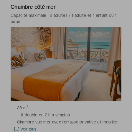
sèche-cheveux, peignoirs, articles de toilette gratuits
Chambre côté mer
Capacité maximale : 2 adultes / 1 adulte et 1 enfant ou 1
*Chambre(s) communicante(s) disponible(s) sur demande
bébé
et confirmation de l'hôtel
**Chambres situées du 1er au 4e étage
-
23 m²
-
1 lit double ou 2 lits simples
-
Chambre vue mer avec terrasse privative et mobilier
extérieur, climatisation, télévision écran plat, bureau,
[...] Voir plus