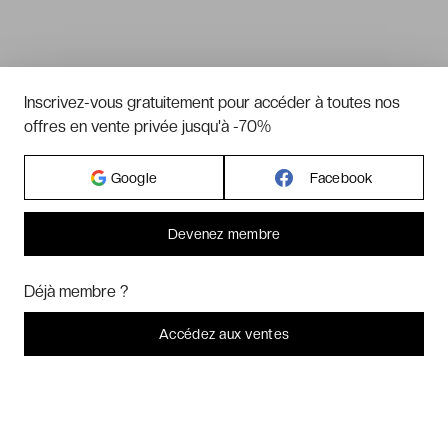
Inscrivez-vous gratuitement pour accéder à toutes nos
offres en vente privée jusqu'à -70%
Google
Facebook
Devenez membre
Bonjour ! Pourrions-nous activer des services supplémentaires pour
Marketing
? Vous pouvez toujours modifier ou retirer votre
Déjà membre ?
consentement plus tard.
Laissez-moi choisir
Accédez aux ventes
Je refuse
C'est bon.