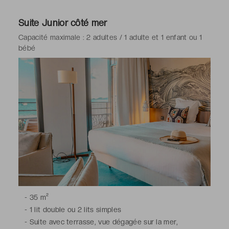
minibar, coffre-fort, téléphone, Wi-Fi
-
Salle de bains avec douche à l'italienne, toilettes,
Suite Junior côté mer
sèche-cheveux, peignoirs, articles de toilette gratuits
Capacité maximale : 2 adultes / 1 adulte et 1 enfant ou 1
bébé
*Chambres situées au 1er et 2e étage
-
35 m²
-
1 lit double ou 2 lits simples
-
Suite avec terrasse, vue dégagée sur la mer,