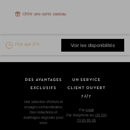
Offrir une carte cadeau
Plus que
27h
Voir les disponibilités
DES AVANTAGES
UN SERVICE
EXCLUSIFS
CLIENT OUVERT
7J/7
Une sélection d'hôtels et
voyages extraordinaires.
Par
email
Des réductions et
Par téléphone au
+33 (0)1
avantages négociés pour
70 95 85 85
vous.