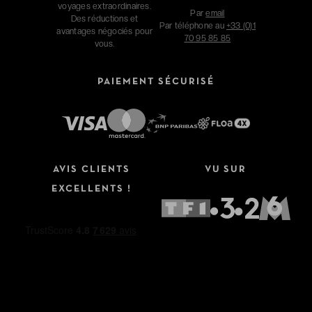
voyages extraordinaires.
Par
email
Des réductions et
Par téléphone au
+33 (0)1
avantages négociés pour
70 95 85 85
vous.
PAIEMENT SÉCURISÉ
AVIS CLIENTS
VU SUR
EXCELLENTS !