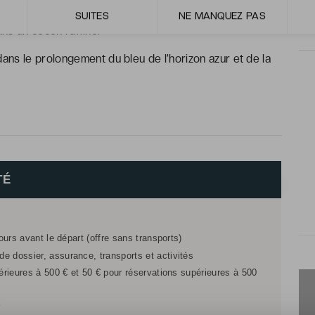
ypiques des Cyclades. Un blanc épuré et une
SUITES
NE MANQUEZ PAS
ans un cocon raffiné.
dans le prolongement du bleu de l’horizon azur et de la
TÉ
jours avant le départ (offre sans transports)
e dossier, assurance, transports et activités
férieures à 500 € et 50 € pour réservations supérieures à 500
r