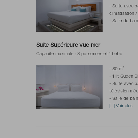
-
Suite avec ba
climatisation /
-
Salle de bai
Suite Supérieure vue mer
Capacité maximale : 3 personnes et 1 bébé
-
30 m²
-
1 lit Queen S
-
Suite avec ba
télévision à éc
-
Salle de bai
[...] Voir plus
*Suite(s) comm
l'hôtel