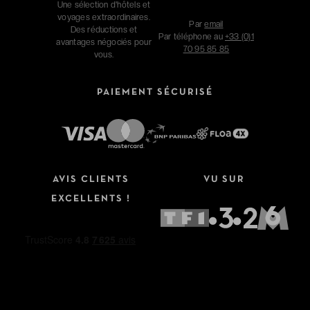
Une sélection d'hôtels et
voyages extraordinaires.
Par
email
Des réductions et
Par téléphone au
+33 (0)1
avantages négociés pour
70 95 85 85
vous.
PAIEMENT SÉCURISÉ
AVIS CLIENTS
VU SUR
EXCELLENTS !