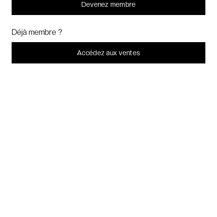
Devenez membre
Bonjour ! Pourrions-nous activer des services supplémentaires pour
Week-ends exclusifs
Marketing
? Vous pouvez toujours modifier ou retirer votre
Déjà membre ?
consentement plus tard.
Laissez-moi choisir
Accédez aux ventes
Voyages inoubliables
Je refuse
C'est bon.
Voyages thématiques
CHARTE DE CONFIDENTIALITÉ
CONDITIONS GÉNÉRALES DE VENTE
BLOG & INSPIRATION
LES AVIS DES CLIENTS VERYCHIC
QUESTIONS FRÉQUENTES
À PROPOS