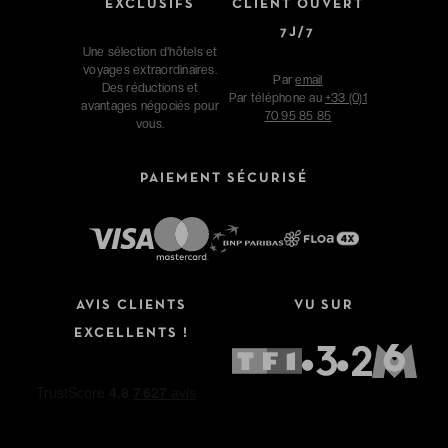
EXCLUSIFS
CLIENT OUVERT
7J/7
Une sélection d'hôtels et
voyages extraordinaires.
Par
email
Des réductions et
Par téléphone au
+33 (0)1
avantages négociés pour
70 95 85 85
vous.
PAIEMENT SÉCURISÉ
AVIS CLIENTS
VU SUR
EXCELLENTS !