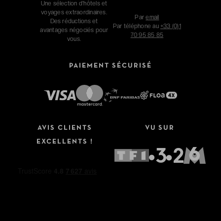
Une sélection d'hôtels et
voyages extraordinaires.
Par
email
Des réductions et
Par téléphone au
+33 (0)1
avantages négociés pour
70 95 85 85
vous.
PAIEMENT SÉCURISÉ
AVIS CLIENTS
VU SUR
EXCELLENTS !