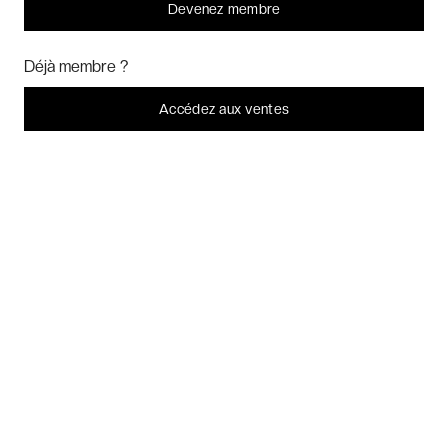
Devenez membre
Bonjour ! Pourrions-nous activer des services supplémentaires pour
Week-ends exclusifs
Marketing
? Vous pouvez toujours modifier ou retirer votre
Déjà membre ?
consentement plus tard.
Laissez-moi choisir
Accédez aux ventes
Voyages inoubliables
Je refuse
C'est bon.
Voyages thématiques
CHARTE DE CONFIDENTIALITÉ
CONDITIONS GÉNÉRALES DE VENTE
BLOG & INSPIRATION
LES AVIS DES CLIENTS VERYCHIC
QUESTIONS FRÉQUENTES
À PROPOS