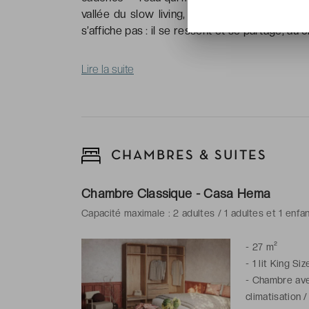
vallée du slow living, au cœur du Monferrat
s’affiche pas : il se ressent et se partage, au
Lire la suite
CHAMBRES & SUITES
Chambre Classique - Casa Hema
Capacité maximale : 2 adultes / 1 adultes et 1 enfa
-
27 m²
-
1 lit King Siz
-
Chambre avec
climatisation 