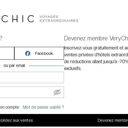
?
Devenez membre VeryCh
Inscrivez-vous gratuitement et 
Facebook
ventes privées d'hôtels extraord
de réductions allant jusqu'à -70%
ou par email
exclusifs.
stronomique dans le Piémont
alie.
ic
langueur, aussi sûrement qu’une vigne au soleil. Entre les
on compte
Mot de passe oublié ?
oteaux du Monferrato, Hemanaire ***** célèbre l’art de
. Tout est pensé pour que le souffle retrouve sa juste
cédez aux ventes
Devenez membr
es parfums d’herbes et de terre après la pluie. Dans cette