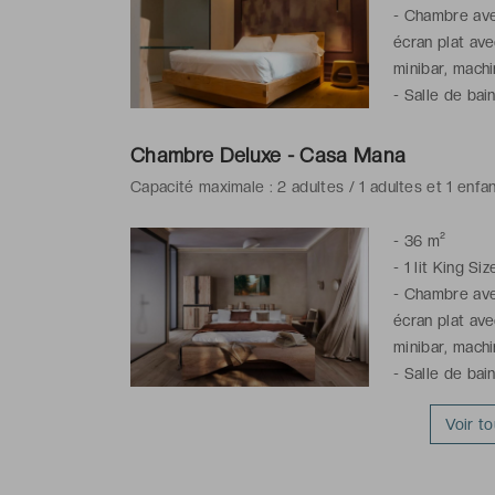
-
Chambre avec
écran plat ave
minibar, machi
-
Salle de bai
gratuits
Chambre Deluxe - Casa Mana
Capacité maximale : 2 adultes / 1 adultes et 1 enfa
-
36 m²
-
1 lit King Siz
-
Chambre avec
écran plat ave
minibar, machi
-
Salle de bai
gratuits
Voir t