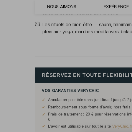
La cuisine locavore : recettes de partage 
NOUS AIMONS
EXPÉRIENCE
saisons et des récoltes du Piémont.
Les rituels de bien-être — sauna, hammam
plein air : yoga, marches méditatives, balad
RÉSERVEZ EN TOUTE FLEXIBILI
VOS GARANTIES VERYCHIC
✓
Annulation possible sans justificatif jusqu'à 7 
✓
Remboursement sous forme d'avoir, hors frais d
Frais de traitement : 20 € pour réservations in
✓
€
✓
L'avoir est utilisable sur tout le site
VeryChic.f