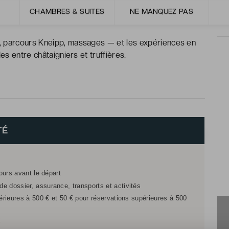
à Casa Hema, terroir raffiné à Casa Mana, au fil des
CHAMBRES & SUITES
NE MANQUEZ PAS
, parcours Kneipp, massages — et les expériences en
es entre châtaigniers et truffières.
TÉ
jours avant le départ
e dossier, assurance, transports et activités
férieures à 500 € et 50 € pour réservations supérieures à 500
r