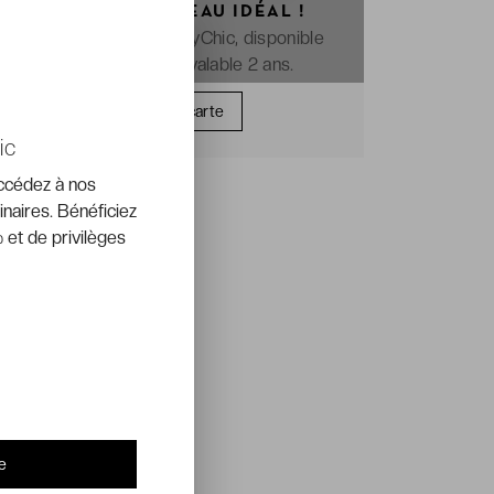
OFFREZ LE CADEAU IDÉAL !
La e-carte cadeau VeryChic, disponible
immédiatement et valable 2 ans.
Offrir une carte
ic
accédez à nos
inaires. Bénéficiez
 et de privilèges
e