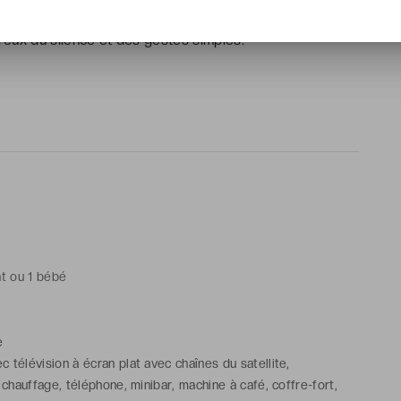
o classé au patrimoine mondial de l’UNESCO, le luxe ne
 creux du silence et des gestes simples.
nt ou 1 bébé
e
 télévision à écran plat avec chaînes du satellite,
/ chauffage, téléphone, minibar, machine à café, coffre-fort,