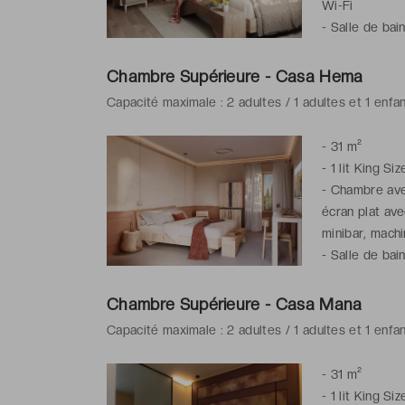
Wi-Fi
-
Salle de bai
gratuits
Chambre Supérieure - Casa Hema
Capacité maximale : 2 adultes / 1 adultes et 1 enfa
-
31 m²
-
1 lit King Siz
-
Chambre avec
écran plat ave
minibar, machi
-
Salle de bai
gratuits
Chambre Supérieure - Casa Mana
Capacité maximale : 2 adultes / 1 adultes et 1 enfa
-
31 m²
-
1 lit King Siz