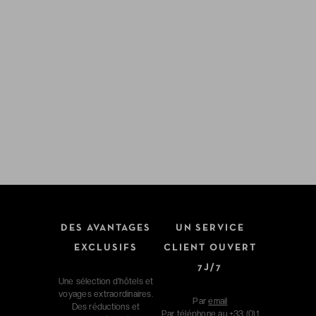
DES AVANTAGES
UN SERVICE
EXCLUSIFS
CLIENT OUVERT
7J/7
Une sélection d'hôtels et
voyages extraordinaires.
Par
email
Des réductions et
Par téléphone au
+33 (0)1