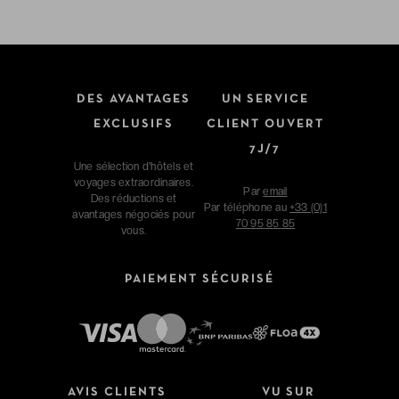
DES AVANTAGES
UN SERVICE
EXCLUSIFS
CLIENT OUVERT
7J/7
Une sélection d'hôtels et
voyages extraordinaires.
Par
email
Des réductions et
Par téléphone au
+33 (0)1
avantages négociés pour
70 95 85 85
vous.
PAIEMENT SÉCURISÉ
AVIS CLIENTS
VU SUR