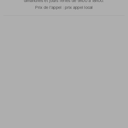
dimanches et jours fériés de 9h00 à 18h00.
Prix de l'appel :
prix appel local