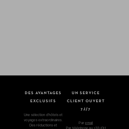
DES AVANTAGES
UN SERVICE
EXCLUSIFS
CLIENT OUVERT
7J/7
Une sélection d'hôtels et
voyages extraordinaires.
Par
email
Des réductions et
Par téléphone au
+33 (0)1