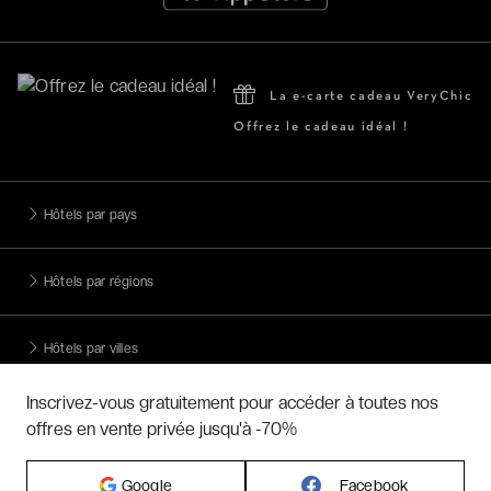
La e-carte cadeau VeryChic
Offrez le cadeau idéal !
Hôtels par pays
Hôtels par régions
Hôtels par villes
Inscrivez-vous gratuitement pour accéder à toutes nos
Hôtels par villes - internationales
offres en vente privée jusqu'à -70%
Week-ends exclusifs
Google
Facebook