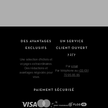
DES AVANTAGES
UN SERVICE
EXCLUSIFS
CLIENT OUVERT
7J/7
Une sélection d'hôtels et
voyages extraordinaires.
Par
email
Des réductions et
Par téléphone au
+33 (0)1
avantages négociés pour
70 95 85 85
vous.
PAIEMENT SÉCURISÉ