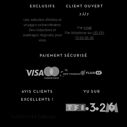
EXCLUSIFS
CLIENT OUVERT
7J/7
Une sélection d'hôtels et
voyages extraordinaires.
Par
email
Des réductions et
Par téléphone au
+33 (0)1
avantages négociés pour
70 95 85 85
vous.
PAIEMENT SÉCURISÉ
AVIS CLIENTS
VU SUR
EXCELLENTS !