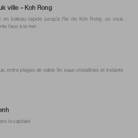
k ville – Koh Rong
t en bateau rapide jusqu’à l’île de Koh Rong, où vous
te face à la mer.
que, entre plages de sable fin, eaux cristallines et instants
enh
ns la capitale.