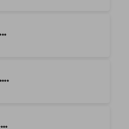
***
****
****