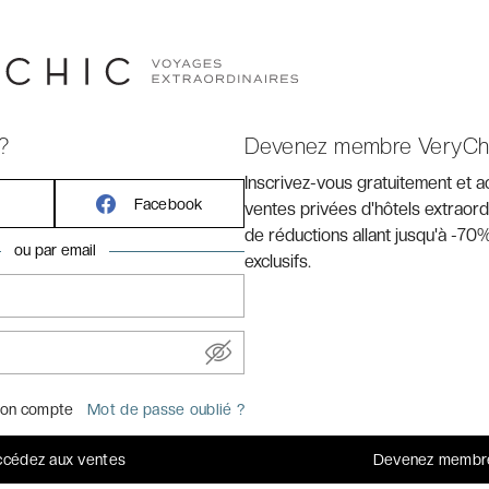
lottants
e Tonlé Sap et rencontre avec la vie rurale cambodgienne
lus
?
Devenez membre VeryCh
Inscrivez-vous gratuitement et 
tes en option
Facebook
ventes privées d'hôtels extraord
de réductions allant jusqu'à -70%
ec possibilité d’excursion vers Banteay Srei et Banteay
ou par email
exclusifs.
ang
on compte
Mot de passe oublié ?
anat ancestral, maisons traditionnelles et expérience
cédez aux ventes
Devenez membr