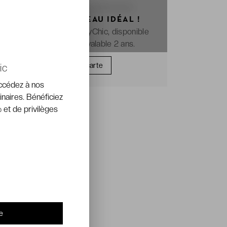
OFFREZ LE CADEAU IDÉAL !
La e-carte cadeau VeryChic, disponible
immédiatement et valable 2 ans.
Offrir une carte
ic
accédez à nos
inaires. Bénéficiez
 et de privilèges
e