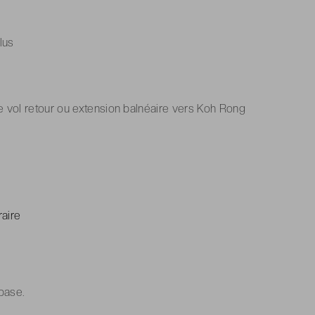
lus
e vol retour ou extension balnéaire vers Koh Rong
raire
 base.