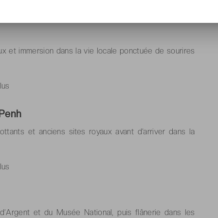
lus
ux et immersion dans la vie locale ponctuée de sourires
lus
 Penh
lottants et anciens sites royaux avant d’arriver dans la
lus
d’Argent et du Musée National, puis flânerie dans les