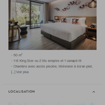
-
50 m²
-
1 lit King Size ou 2 lits simples et 1 canapé-lit
-
Chambre avec accès piscine, télévision à écran plat,
climatisation, minibar, bouilloire électrique, nécessaire à
[...] Voir plus
café et thé, coffre-fort, Wi-Fi
-
Salle de bains avec douche, toilettes, sèche-cheveux,
peignoirs & chaussons, articles de toilette gratuits
LOCALISATION