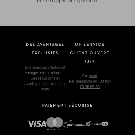
Prix de l'appel :
prix appel local
DES AVANTAGES
UN SERVICE
EXCLUSIFS
CLIENT OUVERT
7J/7
Une sélection d'hôtels et
voyages extraordinaires.
Par
email
Des réductions et
Par téléphone au
+33 (0)1
avantages négociés pour
70 95 85 85
vous.
PAIEMENT SÉCURISÉ