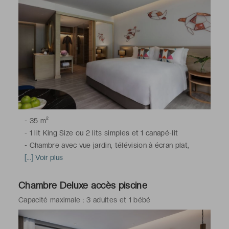
-
35 m²
-
1 lit King Size ou 2 lits simples et 1 canapé-lit
-
Chambre avec vue jardin, télévision à écran plat,
climatisation, minibar, bouilloire électrique, nécessaire à
[...] Voir plus
café et thé, coffre-fort, Wi-Fi
-
Salle de bains avec douche, toilettes, sèche-cheveux,
Chambre Deluxe accès piscine
peignoirs & chaussons, articles de toilette gratuits
Capacité maximale : 3 adultes et 1 bébé