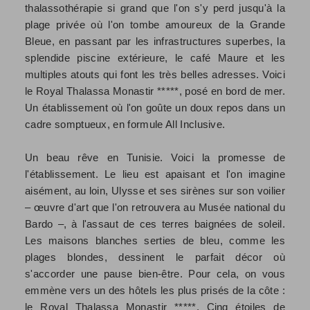
thalassothérapie si grand que l'on s'y perd jusqu'à la
plage privée où l'on tombe amoureux de la Grande
Bleue, en passant par les infrastructures superbes, la
splendide piscine extérieure, le café Maure et les
multiples atouts qui font les très belles adresses. Voici
le Royal Thalassa Monastir *****, posé en bord de mer.
Un établissement où l'on goûte un doux repos dans un
cadre somptueux, en formule All Inclusive.
Un beau rêve en Tunisie. Voici la promesse de
l'établissement. Le lieu est apaisant et l'on imagine
aisément, au loin, Ulysse et ses sirènes sur son voilier
– œuvre d'art que l'on retrouvera au Musée national du
Bardo –, à l'assaut de ces terres baignées de soleil.
Les maisons blanches serties de bleu, comme les
plages blondes, dessinent le parfait décor où
s'accorder une pause bien-être. Pour cela, on vous
emmène vers un des hôtels les plus prisés de la côte :
le Royal Thalassa Monastir *****. Cinq étoiles de