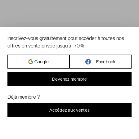
Inscrivez-vous gratuitement pour accéder à toutes nos
offres en vente privée jusqu'à -70%
Google
Facebook
Devenez membre
Bonjour ! Pourrions-nous activer des services supplémentaires pour
Marketing
? Vous pouvez toujours modifier ou retirer votre
Déjà membre ?
consentement plus tard.
Laissez-moi choisir
Accédez aux ventes
Je refuse
C'est bon.