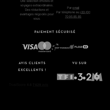
Une sélection d'hôtels et
voyages extraordinaires.
Par
email
Des réductions et
Par téléphone au
+33 (0)1
avantages négociés pour
70 95 85 85
vous.
PAIEMENT SÉCURISÉ
AVIS CLIENTS
VU SUR
EXCELLENTS !