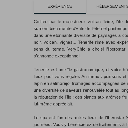
EXPÉRIENCE
HÉBERGEMENT
Par Caroline du Manoir, correspondante de V
Coiffée par le majestueux volcan Teide, l’île de
surnom bien mérité d’« île de l’éternel printemps
dans une étonnante diversité de paysages à coup
noir, volcan, vignes... Tenerife rime avec expé
sens du terme, VeryChic a choisi l’Iberostar 
s’annonce exceptionnel.
Tenerife est une île gastronomique, et votre hô
lieux pour vous régaler. Au menu : poissons et f
lapin en salmorejo, fromages accompagnés de mie
une diversité de saveurs renouvelée tout au lon
la réputation de l’île : des blancs aux arômes f
lui-même appréciait.
Le spa est l’un des autres lieux de l’Iberostar
journées. Vous y bénéficierez de traitements à bas