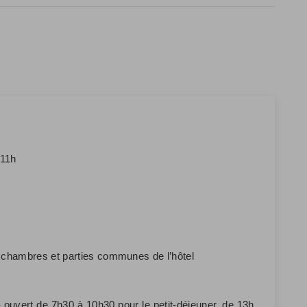
 11h
s chambres et parties communes de l’hôtel
 ouvert de 7h30 à 10h30 pour le petit-déjeuner, de 13h