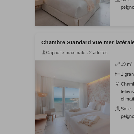
peigno
Chambre Standard vue mer latéral
Capacité maximale : 2 adultes
19 m²
1 gran
Chamb
télévi
climat
Salle
peigno