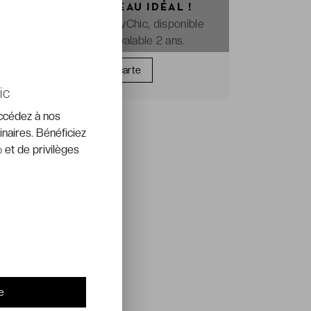
OFFREZ LE CADEAU IDÉAL !
La e-carte cadeau VeryChic, disponible
immédiatement et valable 2 ans.
Offrir une carte
ic
accédez à nos
inaires. Bénéficiez
 et de privilèges
e