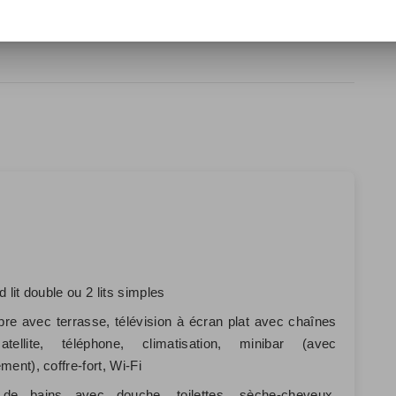
d lit double ou 2 lits simples
e avec terrasse, télévision à écran plat avec chaînes
tellite, téléphone, climatisation, minibar (avec
ment), coffre-fort, Wi-Fi
 de bains avec douche, toilettes, sèche-cheveux,