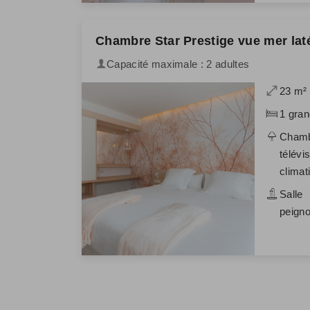
Chambre Star Prestige vue mer lat
Capacité maximale : 2 adultes
23 m²
1 gran
Chamb
télévi
climat
Salle
peigno