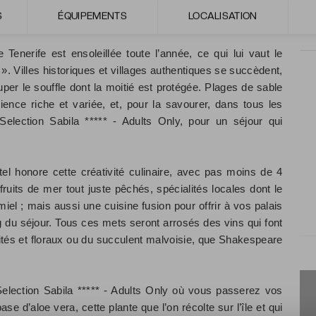
S
ÉQUIPEMENTS
LOCALISATION
eryChic
 Tenerife est ensoleillée toute l’année, ce qui lui vaut le
 ». Villes historiques et villages authentiques se succèdent,
er le souffle dont la moitié est protégée. Plages de sable
rience riche et variée, et, pour la savourer, dans tous les
Selection Sabila ***** - Adults Only, pour un séjour qui
tel honore cette créativité culinaire, avec pas moins de 4
ruits de mer tout juste pêchés, spécialités locales dont le
l ; mais aussi une cuisine fusion pour offrir à vos palais
g du séjour. Tous ces mets seront arrosés des vins qui font
ruités et floraux ou du succulent malvoisie, que Shakespeare
 Selection Sabila ***** - Adults Only où vous passerez vos
e d’aloe vera, cette plante que l’on récolte sur l’île et qui